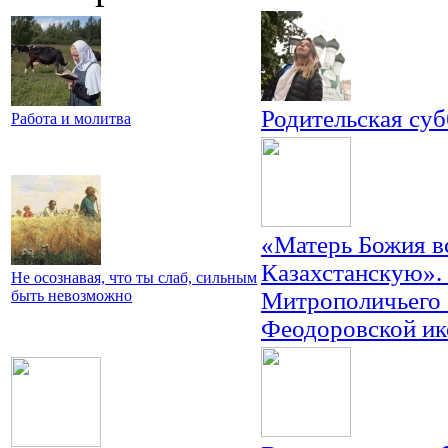
Родительская су
Работа и молитва
«Матерь Божия в
Казахстанскую».
Не осознавая, что ты слаб, сильным
быть невозможно
Митрополичьего 
Феодоровской ик